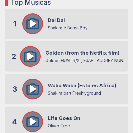
Top Músicas
Dai Dai
1
Shakira e Burna Boy
Golden (from the Netflix film)
2
Golden HUNTR/X , EJAE , AUDREY NUNA e R
Waka Waka (Esto es Africa)
3
Shakira part Freshlyground
Life Goes On
4
Oliver Tree