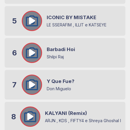
ICONIC BY MISTAKE
5
LE SSERAFIM , ILLIT e KATSEYE
Barbadi Hoi
6
Shilpi Raj
Y Que Fue?
7
Don Miguelo
KALYANI (Remix)
8
ARJN , KDS , FIFTY4 e Shreya Ghoshal KAL